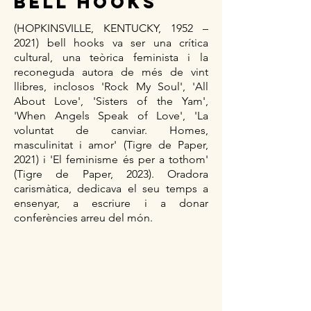
BELL HOOKS
(HOPKINSVILLE, KENTUCKY, 1952 –
2021) bell hooks va ser una crítica
cultural, una teòrica feminista i la
reconeguda autora de més de vint
llibres, inclosos 'Rock My Soul', 'All
About Love', 'Sisters of the Yam',
'When Angels Speak of Love', 'La
voluntat de canviar. Homes,
masculinitat i amor' (Tigre de Paper,
2021) i 'El feminisme és per a tothom'
(Tigre de Paper, 2023). Oradora
carismàtica, dedicava el seu temps a
ensenyar, a escriure i a donar
conferències arreu del món.